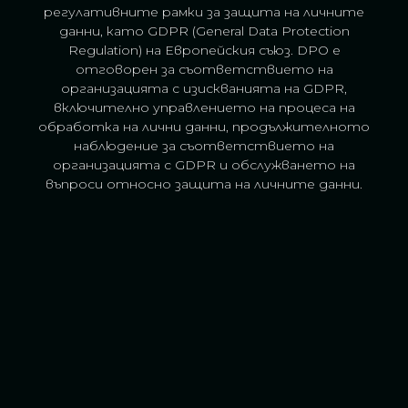
регулативните рамки за защита на личните
данни, като GDPR (General Data Protection
Regulation) на Европейския съюз. DPO е
отговорен за съответствието на
организацията с изискванията на GDPR,
включително управлението на процеса на
обработка на лични данни, продължителното
наблюдение за съответствието на
организацията с GDPR и обслужването на
въпроси относно защита на личните данни.